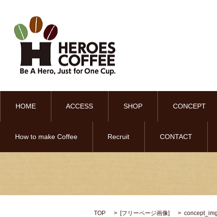
HOME
ACCESS
SHOP
CONCEPT
How to make Coffee
Recruit
CONTACT
TOP
[
フリーページ画像
]
concept_im