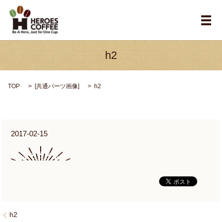
メ
h2
TOP
[
共通パーツ画像
]
h2
2017-02-15
h2