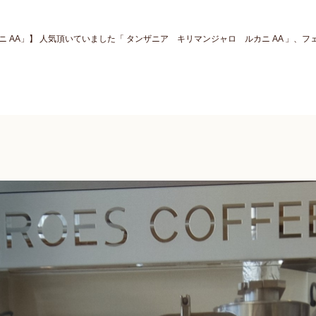
 AA」】 人気頂いていました「 タンザニア キリマンジャロ ルカニ AA 」、