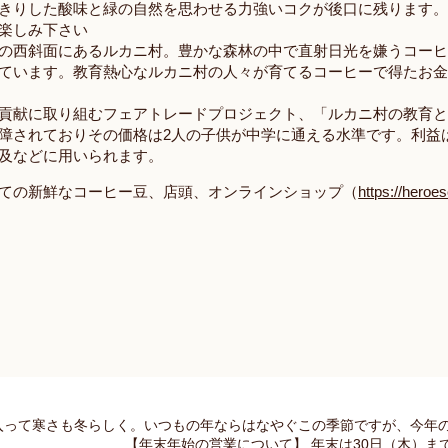
きりした酸味と緑の自然を思わせる力強いコクが後口に残ります
楽しみ下さい
の西斜面にあるルカニ村。豊かな森林の中で直射日光を嫌うコーヒ
ています。教育熱心なルカニ村の人々が育てるコーヒーで得たお
貢献に取り組むフェアトレードプロジェクト、「ルカニ村の教育と
障されておりその価格は
2
人の子供が中学に通える水準です。利益
及などに用いられます。
ての新鮮なコーヒー豆、店頭、オンラインショップ（
https://heroes
月に入って寒さも冬らしく。いつもの年ならはなやぐこの季節ですが、今年の
【年末年始の営業について】 年末は30日（木）ま