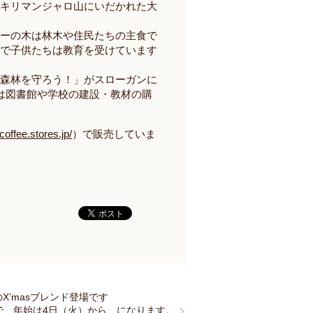
。キリマンジャロ山にいだかれた大
ーの木は林木や住民たちの主食で
金で子供たちは教育を受けています
森林を守ろう！」がスローガンに
は図書館や学校の建設・教材の購
coffee.stores.jp/
）で販売していま
X’masブレンド登場です
で、年始は4日（火）から、になります。