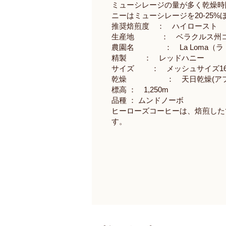
ミューシレージの量が多く乾燥時
ニーはミューシレージを20-2
推奨焙煎度 ： ハイロースト
生産地 ： ベラクルス州コ
農園名 ： La Loma（ラ
精製 ： レッドハニー
サイズ ： メッシュサイズ1
乾燥 ： 天日乾燥(アフリ
標高 ： 1,250m
品種 ： ムンドノーボ
ヒーローズコーヒーは、焙煎した
す。