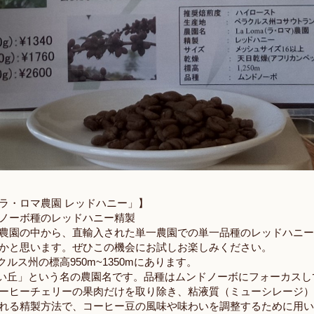
ラ・ロマ農園 レッドハニー」】
ノーボ種のレッドハニー精製
農園の中から、直輸入された単一農園での単一品種のレッドハニー
かと思います。ぜひこの機会にお試しお楽しみください。
クルス州の標高950m~1350mにあります。
「長い丘」という名の農園名です。品種はムンドノーボにフォーカス
ーヒーチェリーの果肉だけを取り除き、粘液質（ミューシレージ
れる精製方法で、コーヒー豆の風味や味わいを調整するために用