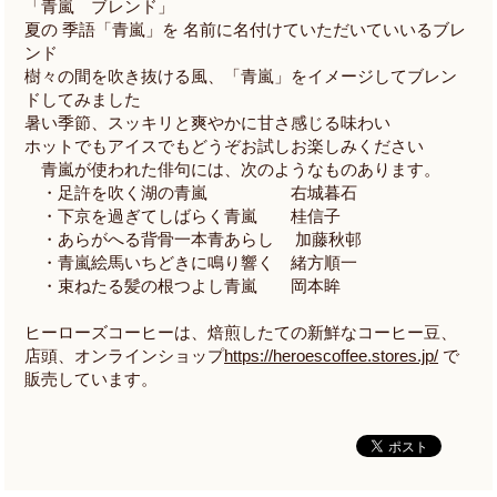
「青嵐 ブレンド」
夏の 季語「青嵐」を 名前に名付けていただいていいるブレ
ンド
樹々の間を吹き抜ける風、「青嵐」をイメージしてブレン
ドしてみました
暑い季節、スッキリと爽やかに甘さ感じる味わい
ホットでもアイスでもどうぞお試しお楽しみください
青嵐が使われた俳句には、次のようなものあります。
・足許を吹く湖の青嵐 右城暮石
・下京を過ぎてしばらく青嵐 桂信子
・あらがへる背骨一本青あらし 加藤秋邨
・青嵐絵馬いちどきに鳴り響く 緒方順一
・束ねたる髪の根つよし青嵐 岡本眸
ヒーローズコーヒーは、焙煎したての新鮮なコーヒー豆、
店頭、オンラインショップ
https://heroescoffee.stores.jp/
で
販売しています。