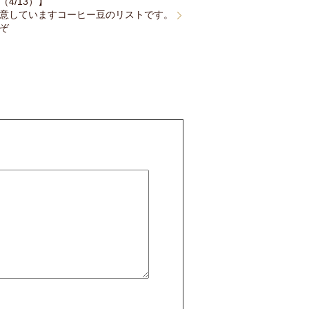
4/13）】
意していますコーヒー豆のリストです。
ぞ