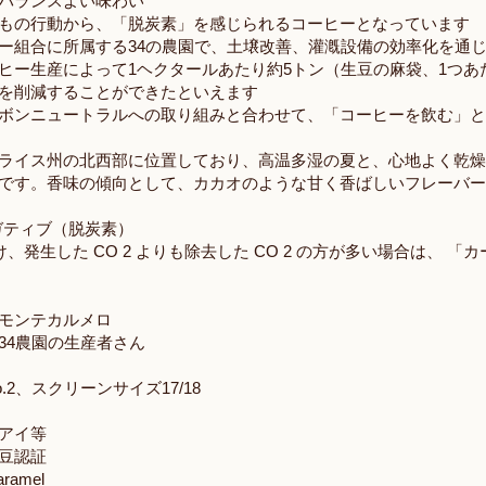
バランスよい味わい
もの行動から、「脱炭素」を感じられるコーヒーとなっています
組合に所属する34の農園で、土壌改善、灌漑設備の効率化を通じて
ヒー生産によって1ヘクタールあたり約5トン（生豆の麻袋、1つあた
を削減することができたといえます
ボンニュートラルへの取り組みと合わせて、「コーヒーを飲む」
ライス州の北西部に位置しており、高温多湿の夏と、心地よく乾
です。香味の傾向として、カカオのような甘く香ばしいフレーバ
ンネガティブ（脱炭素）
け、発生した CO 2 よりも除去した CO 2 の方が多い場合は、 
モンテカルメロ
34農園の生産者さん
2、スクリーンサイズ17/18
アイ等
豆認証
ramel