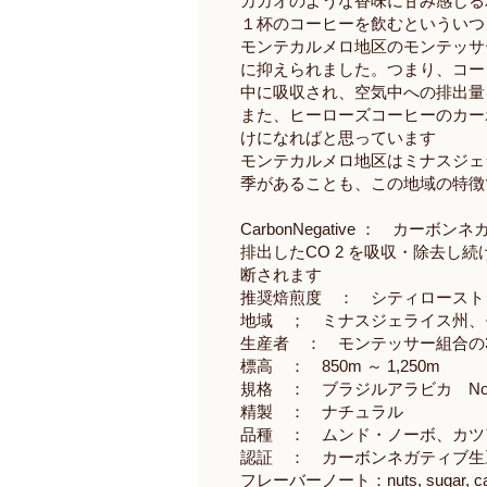
カカオのような香味に甘み感じる
１杯のコーヒーを飲むといういつ
モンテカルメロ地区のモンテッサー
に抑えられました。つまり、コー
中に吸収され、空気中への排出量
また、ヒーローズコーヒーのカー
けになればと思っています
モンテカルメロ地区はミナスジェ
季があることも、この地域の特徴
CarbonNegative ： カーボ
排出したCO 2 を吸収・除去し続
断されます
推奨焙煎度 ： シティロースト
地域 ； ミナスジェライス州、
生産者 ： モンテッサー組合の
標高 ： 850m ～ 1,250m
規格 ： ブラジルアラビカ No.
精製 ： ナチュラル
品種 ： ムンド・ノーボ、カツ
認証 ： カーボンネガティブ生
フレーバーノート：nuts, sugar, ca