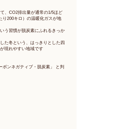
、CO2排出量が通常の1/5ほど
り200キロ）の温暖化ガスが地
という習慣が脱炭素にふれるきっか
燥した冬という、はっきりとした四
ーが現れやすい地域です
「カーボンネガティブ・脱炭素」 と判