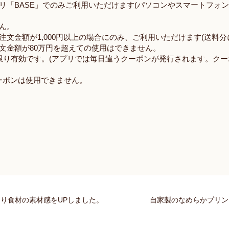
リ「
BASE
」でのみご利用いただけます
(
パソコンやスマートフォ
ん。
注文金額が
1,000
円以上の場合にのみ、ご利用いただけます
(
送料分
文金額が
80
万円を超えての使用はできません。
限り有効です。
(
アプリでは毎日違うクーポンが発行されます。クー
ーポンは使用できません。
り食材の素材感をUPしました。
自家製のなめらかプリン