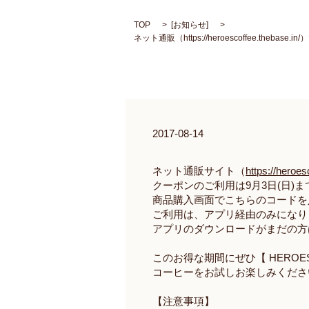
TOP
[
お知らせ
]
ネット通販（https://heroescoffee.t
2017-08-14
ネット通販サイト（
https://heroes
クーポンのご利用は
9
月
3
日
(
日
)
ま
商品購入画面でこちらのコードを
ご利用は、アプリ経由のみになり
アプリのダウンロードがまだの方
このお得な期間にぜひ【
HEROES
コーヒーをお試しお楽しみくださ
【注意事項】