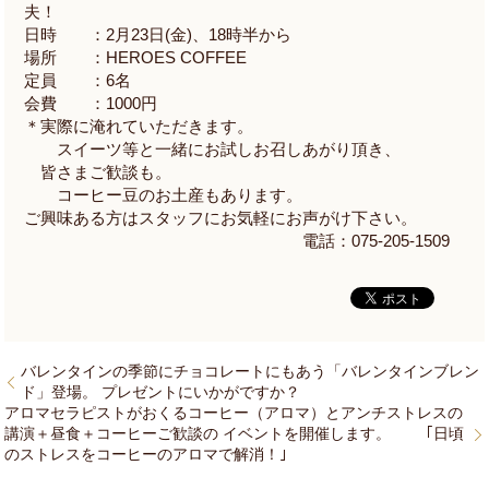
夫！
日時 ：
2
月
23
日
(
金
)
、
18
時半から
場所 ：
HEROES COFFEE
定員 ：
6
名
会費 ：
1000
円
＊実際に淹れていただきます。
スイーツ等と一緒にお試しお召しあがり頂き、
皆さまご歓談も。
コーヒー豆のお土産もあります。
ご興味ある方はスタッフにお気軽にお声がけ下さい。
電話：
075-205-1509
バレンタインの季節にチョコレートにもあう「バレンタインブレン
ド」登場。 プレゼントにいかがですか？
アロマセラピストがおくるコーヒー（アロマ）とアンチストレスの
講演＋昼食＋コーヒーご歓談の イベントを開催します。 ｢日頃
のストレスをコーヒーのアロマで解消！｣