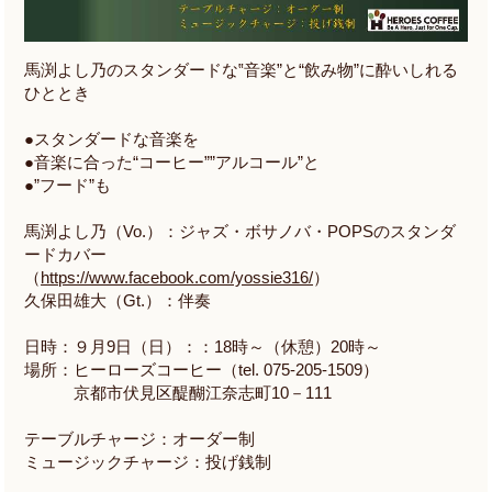
馬渕よし乃のスタンダードな
‟
音楽
”
と
“
飲み物
”
に酔いしれる
ひととき
●
スタンダードな音楽を
●
音楽に合った
“
コーヒー
””
アルコール
”
と
●”
フード
”
も
馬渕よし乃（
Vo.
）：ジャズ・ボサノバ・
POPS
のスタンダ
ードカバー
（
https://www.facebook.com/yossie316/
）
久保田雄大（
Gt.
）：伴奏
日時：９月
9
日（日）：：
18
時～（休憩）
20
時～
場所：ヒーローズコーヒー（
tel. 075-205-1509
）
京都市伏見区醍醐江奈志町
10
－
111
テーブルチャージ：オーダー制
ミュージックチャージ：投げ銭制