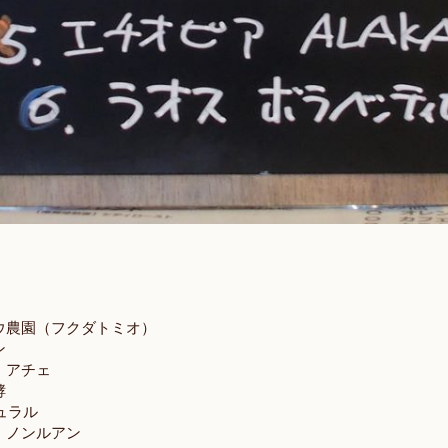
ウ農園（フクダトミオ）
ン
 アチェ
酵
ュラル
 ノンルアン