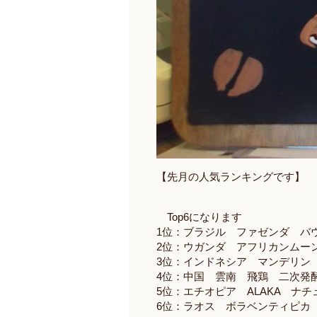
【先月の人気ランキングです】
Top6
になります
1
位：ブラジル ファゼンダ バ
2
位：ウガンダ アフリカンムー
3
位：インドネシア マンデリン
4
位：中国 雲南 飛鶏 二次発
5
位：エチオピア
ALAKA
ナチ
6
位：ラオス ボラベンティピカ