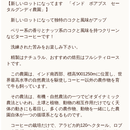
【新しいロットになってます 「インド ポアブス セー
タルグンディ農園」】
新しいロットになって独特のコクと風味がアップ
ベリー系の香りとナッツ系のコクと風味を持つクリーン
なビターコーヒーです！
洗練された苦みをお楽しみ下さい。
精製はナチュラル、おすすめの焙煎はフルシティロース
トです。
この農園は、インド南西部、標高
9001250m
に位置し、世
界最高水準の自然農法を駆使しコーヒー以外の農作物を育
て牛も飼っています。
その農法は、有機・自然農法の一つでビオダイナミック
農法といわれ、土壌と植物、動物の相互作用だけでなく天
体の動きにも着目し、多くの農作物、動物を一緒にした農
園自体が一つの循環系となるものです。
コーヒーの栽培だけで、アラビカ約
120
ヘクタール、ロブ