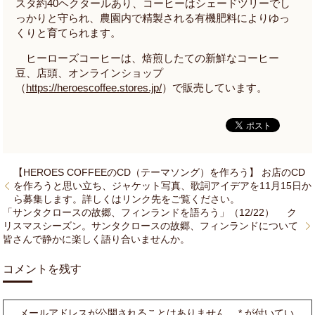
スタ約
40
ヘクタールあり、コーヒーはシェードツリーでし
っかりと守られ、農園内で精製される有機肥料によりゆっ
くりと育てられます。
ヒーローズコーヒーは、焙煎したての新鮮なコーヒー
豆、店頭、オンラインショップ
（
https://heroescoffee.stores.jp/
）で販売しています。
【HEROES COFFEEのCD（テーマソング）を作ろう】 お店のCD
を作ろうと思い立ち、ジャケット写真、歌詞アイデアを11月15日か
ら募集します。詳しくはリンク先をご覧ください。
「サンタクロースの故郷、フィンランドを語ろう」（12/22） ク
リスマスシーズン。サンタクロースの故郷、フィンランドについて
皆さんで静かに楽しく語り合いませんか。
コメントを残す
メールアドレスが公開されることはありません。
*
が付いてい