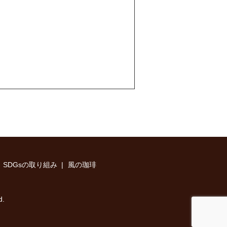
SDGsの取り組み
風の珈琲
d.