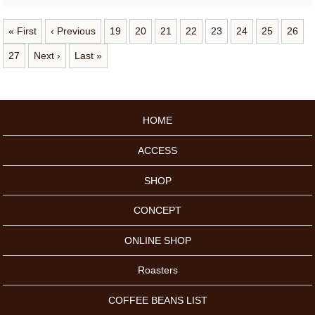
« First
‹ Previous
19
20
21
22
23
24
25
26
27
Next ›
Last »
HOME
ACCESS
SHOP
CONCEPT
ONLINE SHOP
Roasters
COFFEE BEANS LIST