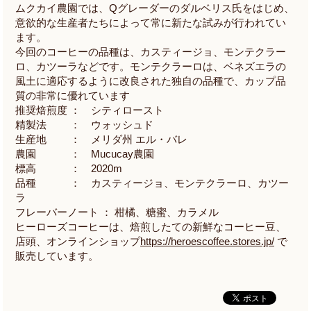
ムクカイ農園では、Qグレーダーのダルベリス氏をはじめ、
意欲的な生産者たちによって常に新たな試みが行われてい
ます。
今回のコーヒーの品種は、カスティージョ、モンテクラー
ロ、カツーラなどです。モンテクラーロは、ベネズエラの
風土に適応するように改良された独自の品種で、カップ品
質の非常に優れています
推奨焙煎度 ： シティロースト
精製法 ： ウォッシュド
生産地 ： メリダ州 エル・バレ
農園 ： Mucucay農園
標高 ： 2020m
品種 ： カスティージョ、モンテクラーロ、カツー
ラ
フレーバーノート ： 柑橘、糖蜜、カラメル
ヒーローズコーヒーは、焙煎したての新鮮なコーヒー豆、
店頭、オンラインショップ
https://heroescoffee.stores.jp/
で
販売しています。