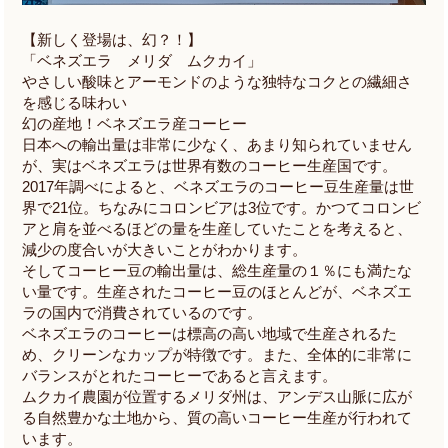
【新しく登場は、幻？！】
「ベネズエラ メリダ ムクカイ」
やさしい酸味とアーモンドのような独特なコクとの繊細さ
を感じる味わい
幻の産地！ベネズエラ産コーヒー
日本への輸出量は非常に少なく、あまり知られていません
が、実はベネズエラは世界有数のコーヒー生産国です。
2017年調べによると、ベネズエラのコーヒー豆生産量は世
界で21位。ちなみにコロンビアは3位です。かつてコロンビ
アと肩を並べるほどの量を生産していたことを考えると、
減少の度合いが大きいことがわかります。
そしてコーヒー豆の輸出量は、総生産量の１％にも満たな
い量です。生産されたコーヒー豆のほとんどが、ベネズエ
ラの国内で消費されているのです。
ベネズエラのコーヒーは標高の高い地域で生産されるた
め、クリーンなカップが特徴です。また、全体的に非常に
バランスがとれたコーヒーであると言えます。
ムクカイ農園が位置するメリダ州は、アンデス山脈に広が
る自然豊かな土地から、質の高いコーヒー生産が行われて
います。