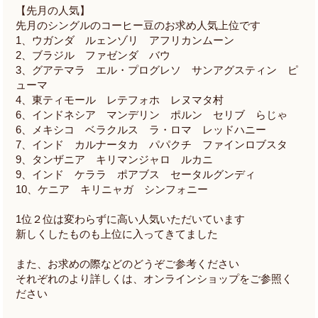
【先月の人気】
先月のシングルのコーヒー豆のお求め人気上位です
1、ウガンダ ルェンゾリ アフリカンムーン
2、ブラジル ファゼンダ バウ
3、グアテマラ エル・プログレソ サンアグスティン ピ
ューマ
4、東ティモール レテフォホ レヌマタ村
6、インドネシア マンデリン ポルン セリブ らじゃ
6、メキシコ ベラクルス ラ・ロマ レッドハニー
7、インド カルナータカ パパクチ ファインロブスタ
9、タンザニア キリマンジャロ ルカニ
9、インド ケララ ポアブス セータルグンディ
10、ケニア キリニャガ シンフォニー
1位２位は変わらずに高い人気いただいています
新しくしたものも上位に入ってきてました
また、お求めの際などのどうぞご参考ください
それぞれのより詳しくは、オンラインショップをご参照く
ださい