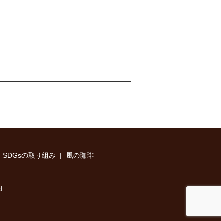
SDGsの取り組み
風の珈琲
d.