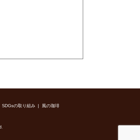
SDGsの取り組み
風の珈琲
d.